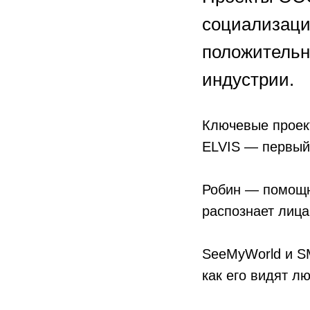
социализаци
положительн
индустрии.
Ключевые проек
ELVIS — первый
Робин — помощни
распознает лица
SeeMyWorld и S
как его видят л