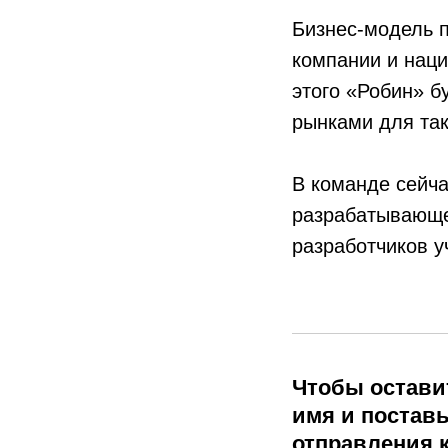
Бизнес-модель п
компании и нац
этого «Робин» б
рынками для та
В команде сейча
разрабатывающе
разработчиков у
Чтобы оставит
имя и поставь
отправления 