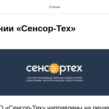
Статьи
нии «Сенсор-Тех»
 «Сенсор-Тех» направлены на реше