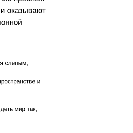
 и оказывают
ионной
я слепым;
пространстве и
деть мир так,