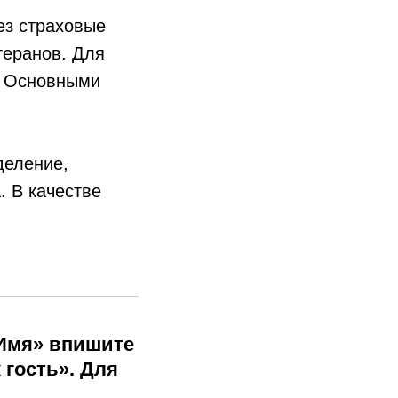
ез страховые
теранов. Для
. Основными
деление,
 В качестве
«Имя» впишите
 гость». Для